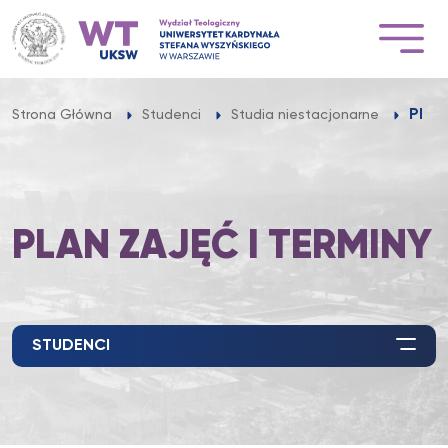
Przejdź
do
treści
Plan 
Strona Główna
Studenci
Studia niestacjonarne
PLAN ZAJĘĆ I TERMINY
STUDENCI