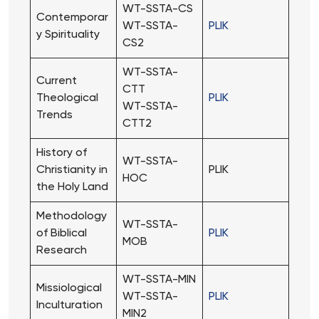
WT-SSTA-CS
Contemporar
WT-SSTA-
PLIK
y Spirituality
CS2
WT-SSTA-
Current
CTT
Theological
PLIK
WT-SSTA-
Trends
CTT2
History of
WT-SSTA-
Christianity in
PLIK
HOC
the Holy Land
Methodology
WT-SSTA-
of Biblical
PLIK
MOB
Research
WT-SSTA-MIN
Missiological
WT-SSTA-
PLIK
Inculturation
MIN2