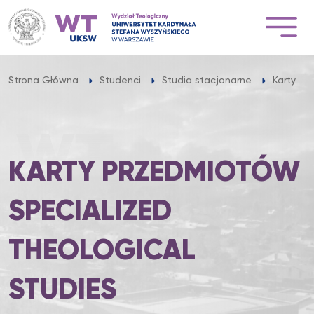
Przejdź
do
treści
Strona Główna
Studenci
Studia stacjonarne
Karty p
KARTY PRZEDMIOTÓW
SPECIALIZED
THEOLOGICAL
STUDIES