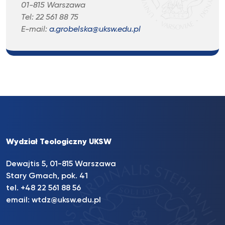
01-815 Warszawa
Tel: 22 561 88 75
E-mail:
a.grobelska@uksw.edu.pl
Wydział Teologiczny UKSW
Dewajtis 5, 01-815 Warszawa
Stary Gmach, pok. 41
tel. +48 22 561 88 56
email:
wtdz@uksw.edu.pl