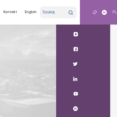
Wpisz
Kontakt
English
P
wyszukiwaną
frazę
Profil
UKSW
Instagram
Profil
wydziału
medycznego
Profil
UKSW
UKSW
Facebook
Twitter
Profil
UKSW
Linkedin
UKSW
YouTube
UKSW
Spotify