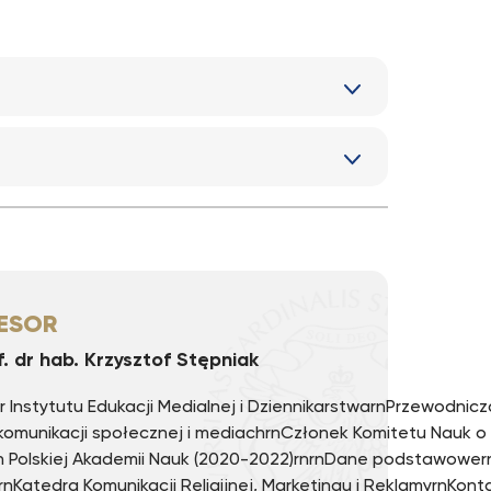
ESOR
f. dr hab. Krzysztof Stępniak
r Instytutu Edukacji Medialnej i DziennikarstwarnPrzewodnic
komunikacji społecznej i mediachrnCzłonek Komitetu Nauk o 
 Polskiej Akademii Nauk (2020-2022)rnrnDane podstawower
rnKatedra Komunikacji Religijnej, Marketingu i ReklamyrnKon