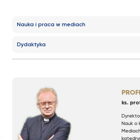
Nauka i praca w mediach
Dydaktyka
PROF
ks. pro
Dyrekto
Nauk o 
Mediach
katedry