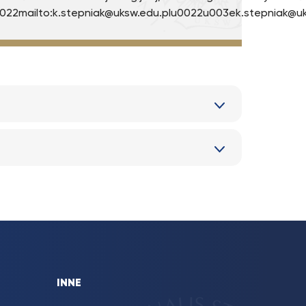
022mailto:k.stepniak@uksw.edu.plu0022u003ek.stepniak@
INNE