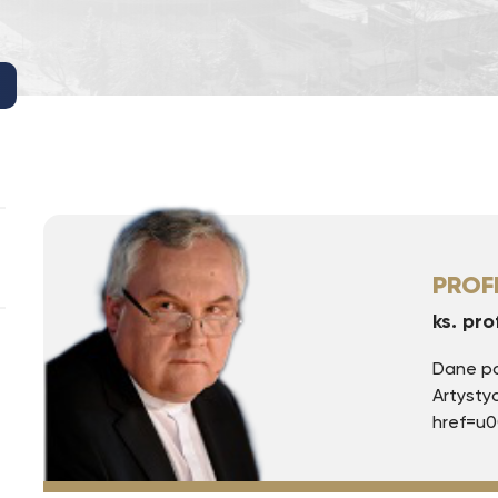
PROF
ks. pro
Dane po
Artysty
href=u