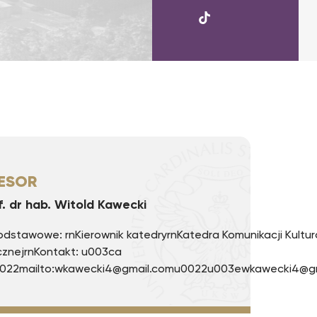
UKSW
TikTok
ESOR
f. dr hab. Witold Kawecki
dstawowe: rnKierownik katedryrnKatedra Komunikacji Kultur
cznejrnKontakt: u003ca
0022mailto:wkawecki4@gmail.comu0022u003ewkawecki4@g