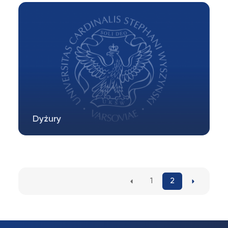
(magisterskich) na kierunku dziennikarstwo…
Dyżury
Aktualne terminy konsultacji pracowników
Instytutu. I semestr, rok akademicki…
1
2