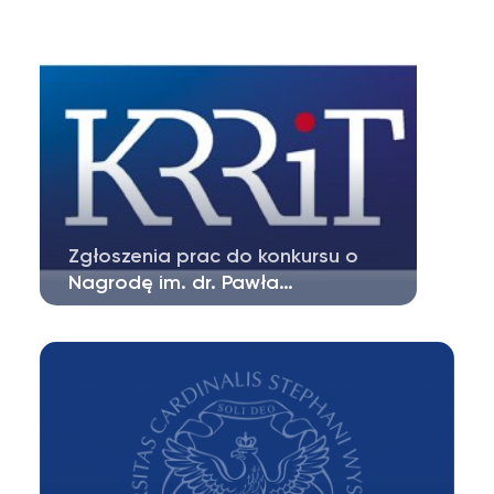
Oto, co należy zrobić, aby wziąć udział…
Zgłoszenia prac do konkursu o
Nagrodę im. dr. Pawła…
W związku ze zbliżającym się terminem
zgłaszania prac do konkursu o Nagrodę…