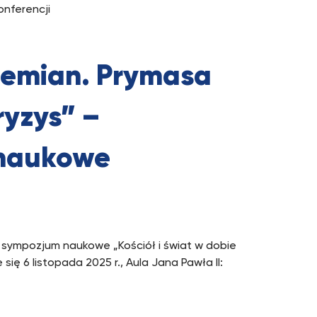
onferencji
rzemian. Prymasa
yzys” –
 naukowe
 sympozjum naukowe „Kościół i świat w dobie
ę 6 listopada 2025 r., Aula Jana Pawła II: