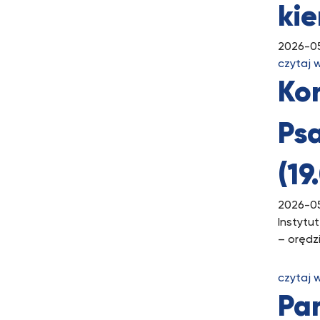
kie
2026-0
czytaj 
Ko
Psa
(19
2026-0
Instytu
– orędzi
czytaj 
Pan