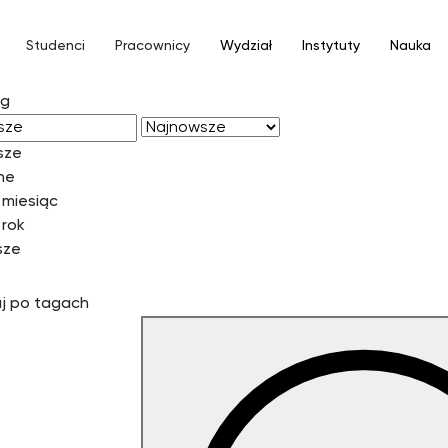
Studenci
Pracownicy
Wydział
Instytuty
Nauka
wg
sze
ne
 miesiąc
 rok
sze
j po tagach