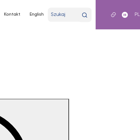
Wpisz
Kontakt
English
P
wyszukiwaną
frazę