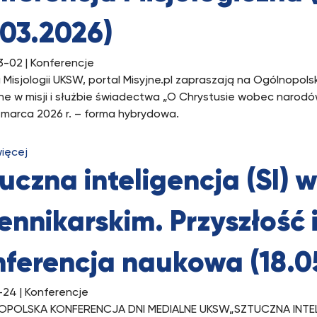
.03.2026)
3-02
| Konferencje
 Misjologii UKSW, portal Misyjne.pl zapraszają na Ogólnopols
lne w misji i służbie świadectwa „O Chrystusie wobec narodó
 marca 2026 r. – forma hybrydowa.
więcej
uczna inteligencja (SI) 
ennikarskim. Przyszłość 
nferencja naukowa (18.0
-24
| Konferencje
POLSKA KONFERENCJA DNI MEDIALNE UKSW„SZTUCZNA INTELIG