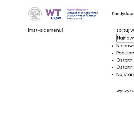
Przejdź
do
Kandydaci
treści
[mst-sidemenu]
sortuj 
Najnow
Popular
Ostatni
Ostatni
Najstar
wyszyka