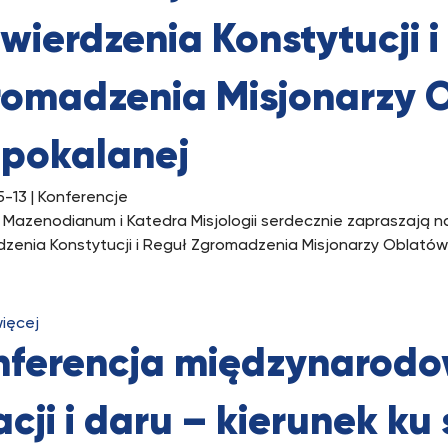
wierdzenia Konstytucji i
romadzenia Misjonarzy 
epokalanej
5-13
| Konferencje
t Mazenodianum i Katedra Misjologii serdecznie zapraszają n
dzenia Konstytucji i Reguł Zgromadzenia Misjonarzy Oblatów 
więcej
nferencja międzynarodo
acji i daru – kierunek k