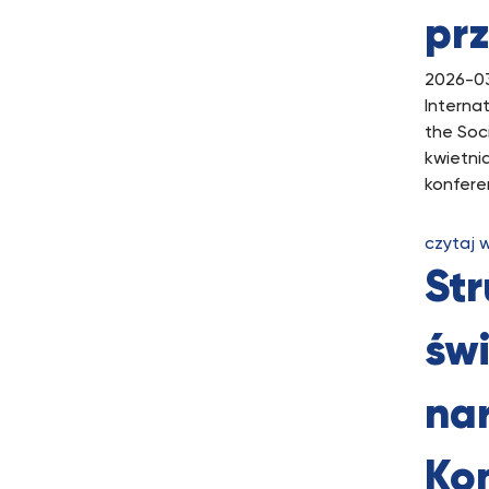
prz
2026-0
Interna
the Soci
kwietni
konfere
czytaj 
Str
św
na
Kon