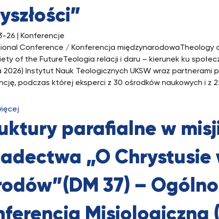
yszłości”
3-26
| Konferencje
tional Conference / Konferencja międzynarodowaTheology of
ety of the FutureTeologia relacji i daru – kierunek ku społec
a 2026) Instytut Nauk Teologicznych UKSW wraz partnerami
ncję, podczas której eksperci z 30 ośrodków naukowych i z 22
więcej
uktury parafialne w misji
iadectwa „O Chrystusie
rodów”(DM 37) – Ogólno
ferencja Misjologiczna (