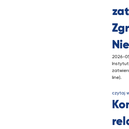
zat
Zg
Ni
2026-0
Instytu
zatwier
line).
czytaj 
Ko
rel