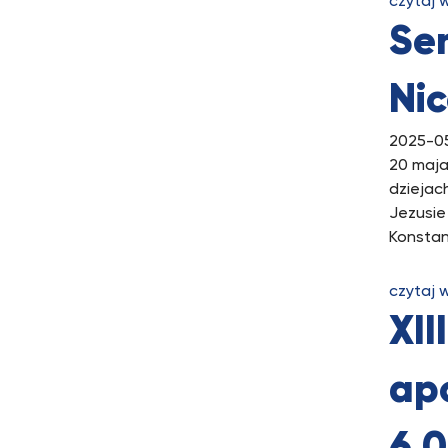
czytaj 
Sem
Nic
2025-0
20 maja 
dziejac
Jezusie
Konstant
czytaj 
XI
ap