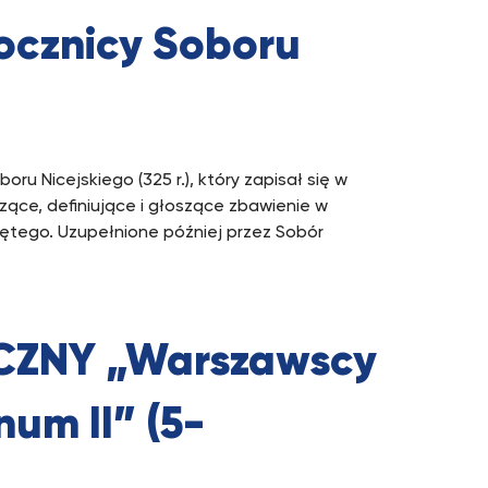
rocznicy Soboru
oru Nicejskiego (325 r.), który zapisał się w
ące, definiujące i głoszące zbawienie w
iętego. Uzupełnione później przez Sobór
CZNY „Warszawscy
um II” (5-