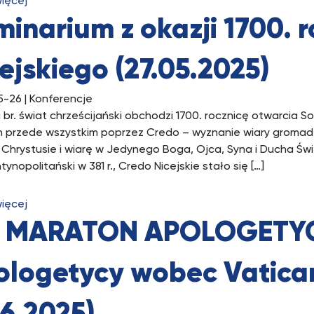
więcej
inarium z okazji 1700. 
ejskiego (27.05.2025)
5-26
| Konferencje
br. świat chrześcijański obchodzi 1700. rocznicę otwarcia Sob
h przede wszystkim poprzez Credo – wyznanie wiary gromadz
 Chrystusie i wiarę w Jedynego Boga, Ojca, Syna i Ducha Św
ynopolitański w 381 r., Credo Nicejskie stało się […]
więcej
II MARATON APOLOGETY
ologetycy wobec Vatican