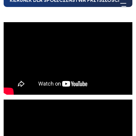
KIERUNEK DLA SPOŁECZEŃSTWA PRZYSZŁOŚCI”