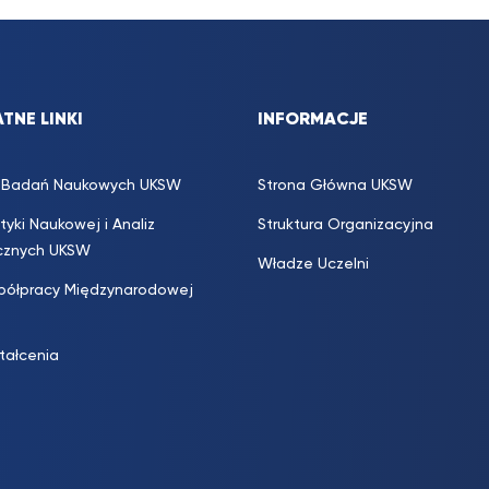
TNE LINKI
INFORMACJE
s. Badań Naukowych UKSW
Strona Główna UKSW
ityki Naukowej i Analiz
Struktura Organizacyjna
icznych UKSW
Władze Uczelni
półpracy Międzynarodowej
ztałcenia