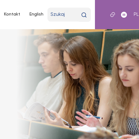
Wpisz
Kontakt
English
P
wyszukiwaną
frazę