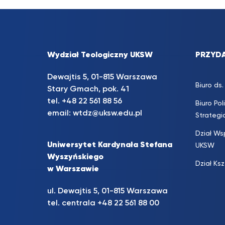
Wydział Teologiczny UKSW
PRZYDA
Dewajtis 5, 01-815 Warszawa
Biuro d
Stary Gmach, pok. 41
tel. +48 22 561 88 56
Biuro Pol
email:
wtdz@uksw.edu.pl
Strateg
Dział Ws
Uniwersytet Kardynała Stefana
UKSW
Wyszyńskiego
Dział Ks
w Warszawie
ul. Dewajtis 5, 01-815 Warszawa
tel. centrala
+48 22 561 88 00